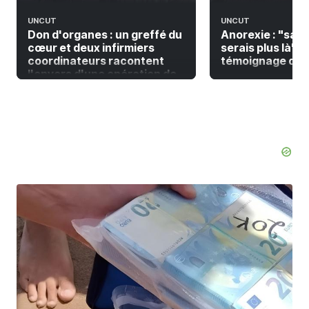
UNCUT
UNCUT
Don d'organes : un greffé du
Anorexie : "sans
cœur et deux infirmiers
serais plus là" | 
coordinateurs racontent
témoignage de L
l'envers d'une opération de
greffe