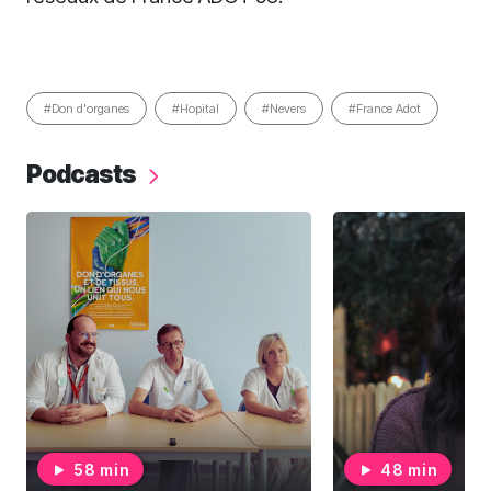
#Don d'organes
#Hopital
#Nevers
#France Adot
Podcasts
58 min
48 min