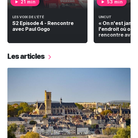
21 min
53 min
LES VOIX DE L'ÉTÉ
UNCUT
S2 Episode 4 - Rencontre
« On n'est jamai
avec Paul Gogo
l'endroit où on do
rencontre avec F
Les articles