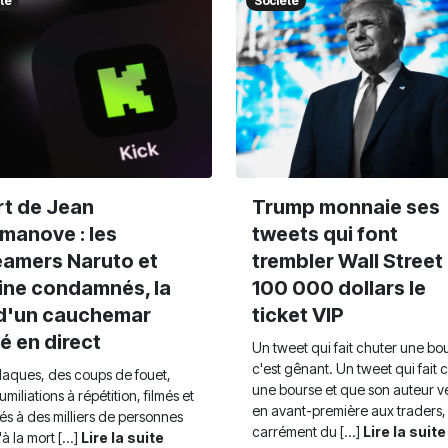
té
Société
t de Jean
Trump monnaie ses
manove : les
tweets qui font
eamers Naruto et
trembler Wall Street 
ine condamnés, la
100 000 dollars le
 d'un cauchemar
ticket VIP
mé en direct
Un tweet qui fait chuter une bo
c'est gênant. Un tweet qui fait 
laques, des coups de fouet,
une bourse et que son auteur 
miliations à répétition, filmés et
en avant-première aux traders, 
sés à des milliers de personnes
carrément du [...]
Lire la suite
à la mort [...]
Lire la suite