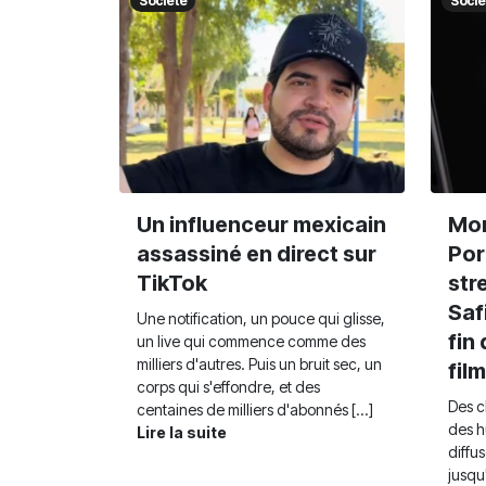
Société
Socié
Un influenceur mexicain
Mor
assassiné en direct sur
Por
TikTok
str
Saf
Une notification, un pouce qui glisse,
fin
un live qui commence comme des
milliers d'autres. Puis un bruit sec, un
fil
corps qui s'effondre, et des
Des c
centaines de milliers d'abonnés [...]
des hu
Lire la suite
diffu
jusqu'