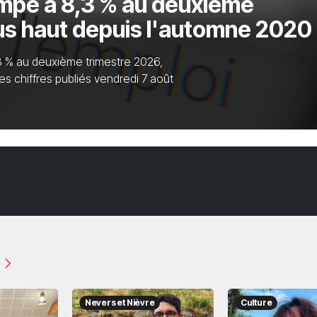
impe à 8,3 % au deuxième
lus haut depuis l'automne 2020
3 % au deuxième trimestre 2026,
es chiffres publiés vendredi 7 août
Nevers et Nièvre
Culture