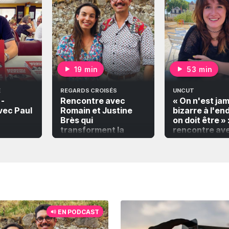
19 min
53 min
É
REGARDS CROISÉS
UNCUT
 -
Rencontre avec
« On n'est ja
vec Paul
Romain et Justine
bizarre à l'en
Brès qui
on doit être » 
transforment la
rencontre ave
diagonale du vide en
Bataille
diagonal du livre
EN PODCAST