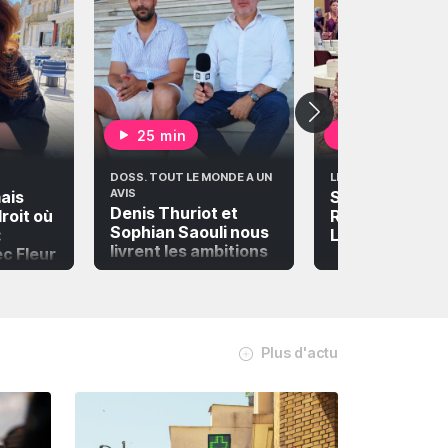
25 min
35 min
DOSS. TOUT LE MONDE A UN
LES VOIX DE L'ÉTÉ
AVIS
mais
S2 Episode 3 -
Denis Thuriot et
droit où
Rencontre ave
Sophian Saouli nous
:
Lyane Guillau
livrent les ambitions
c Fleur
et les projets
sportifs neversois
Plus d'actu