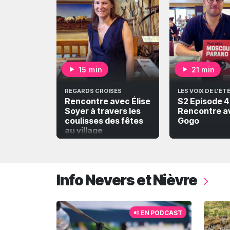
15 min
21 min
REGARDS CROISÉS
LES VOIX DE L'ÉT
Rencontre avec Élise
S2 Episode 4
Soyer à travers les
Rencontre a
coulisses des fêtes
Gogo
au village
Info Nevers et Nièvre
EN PODCAST