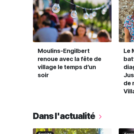
Moulins-Engilbert
Le 
renoue avec la fête de
bat
village le temps d’un
dia
soir
Jus
de 
Vil
Dans l'actualité