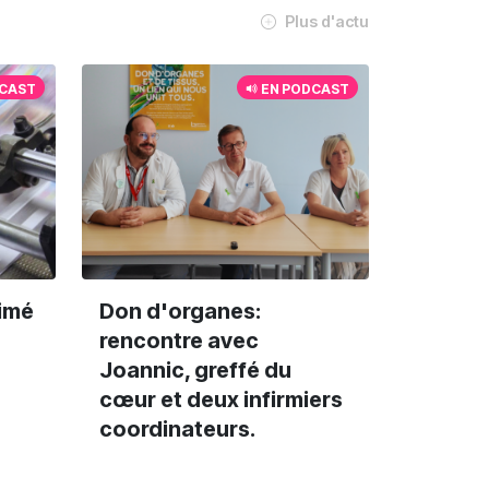
Plus d'actu
DCAST
EN PODCAST
imé
Don d'organes:
rencontre avec
Joannic, greffé du
cœur et deux infirmiers
coordinateurs.