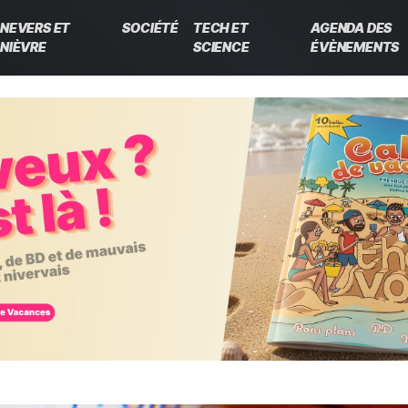
NEVERS ET
SOCIÉTÉ
TECH ET
AGENDA DES
NIÈVRE
SCIENCE
ÉVÈNEMENTS
 en direct · The Vox