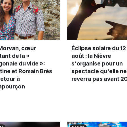
Morvan, cœur
Éclipse solaire du 12
tant de la «
août : la Nièvre
gonale du vide » :
s'organise pour un
tine et Romain Brès
spectacle qu'elle ne
retour à
reverra pas avant 2
lapourçon