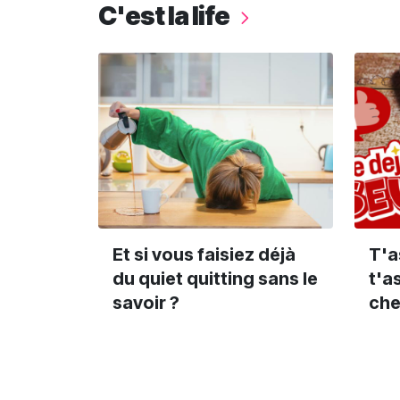
C'est la life
Et si vous faisiez déjà
T'a
du quiet quitting sans le
t'a
savoir ?
che