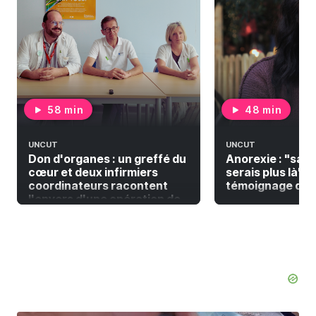
58 min
48 min
UNCUT
UNCUT
Don d'organes : un greffé du
Anorexie : "sans
cœur et deux infirmiers
serais plus là" | 
coordinateurs racontent
témoignage de L
l'envers d'une opération de
greffe