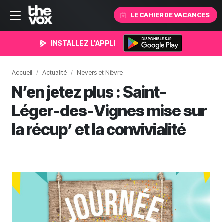
LE CAHIER DE VACANCES
INSTALLEZ L'APPLI
Accueil
Actualité
Nevers et Nièvre
N’en jetez plus : Saint-
Léger-des-Vignes mise sur
la récup’ et la convivialité