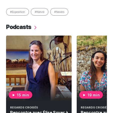
#Exposition
#Nièvre
#Nevers
Podcasts
15 min
19 min
REGARDS CROISÉS
REGARDS CROISÉS
Rencontre avec Élise Soyer à
Rencontre avec