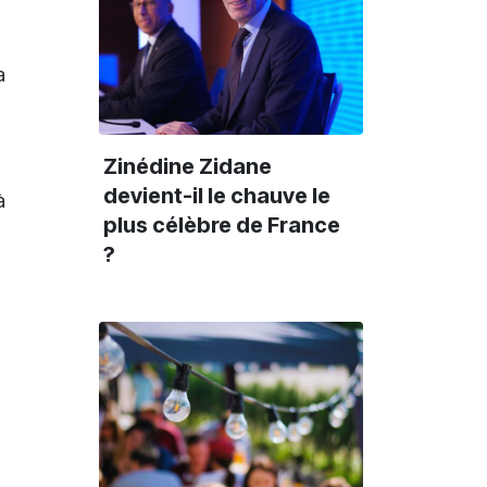
a
Zinédine Zidane
devient-il le chauve le
à
plus célèbre de France
?