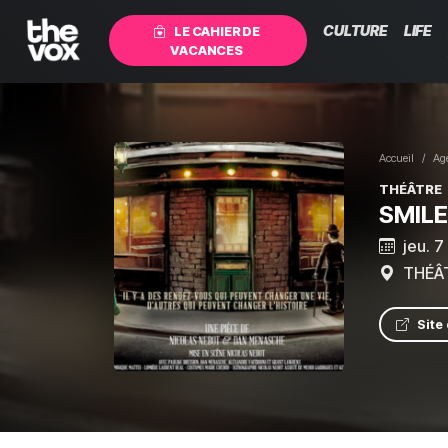
CULTURE
LIFE
LE CAHIER DE
VACANCES
Accueil
Ag
THÉÂTRE
SMILE
jeu. 
THÉÂT
Site