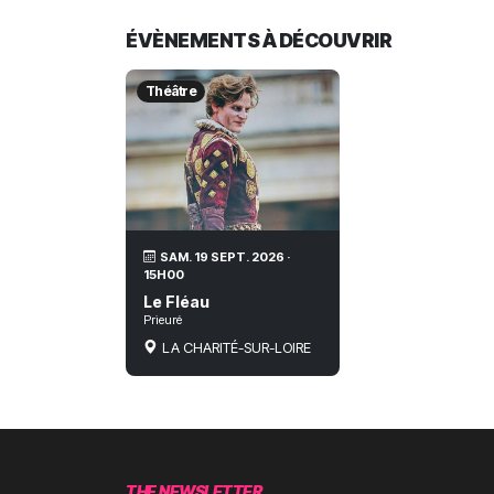
ÉVÈNEMENTS À DÉCOUVRIR
Théâtre
SAM. 19 SEPT. 2026 ·
15H00
Le Fléau
Prieuré
LA CHARITÉ-SUR-LOIRE
THE NEWSLETTER