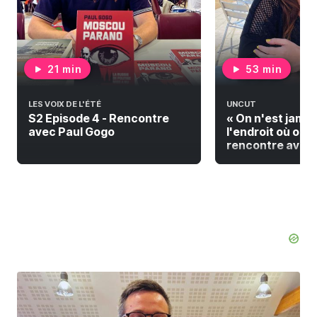
21 min
53 min
LES VOIX DE L'ÉTÉ
UNCUT
S2 Episode 4 - Rencontre
« On n'est jamai
avec Paul Gogo
l'endroit où on do
rencontre avec F