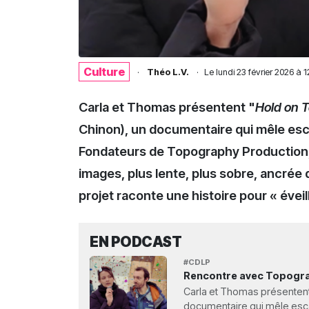
Culture
·
Théo L.V.
·
Le
lundi 23 février 2026 à 
Carla et Thomas présentent "
Hold on 
Chinon), un documentaire qui mêle es
Fondateurs de Topography Production, i
images, plus lente, plus sobre, ancré
projet raconte une histoire pour « éveille
EN PODCAST
#CDLP
Rencontre avec Topogra
Carla et Thomas présentent 
documentaire qui mêle escal