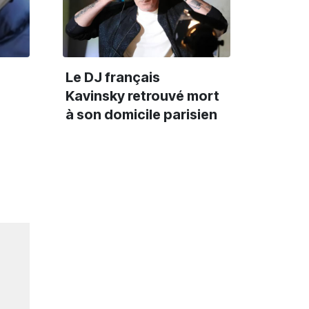
Le DJ français
Kavinsky retrouvé mort
à son domicile parisien