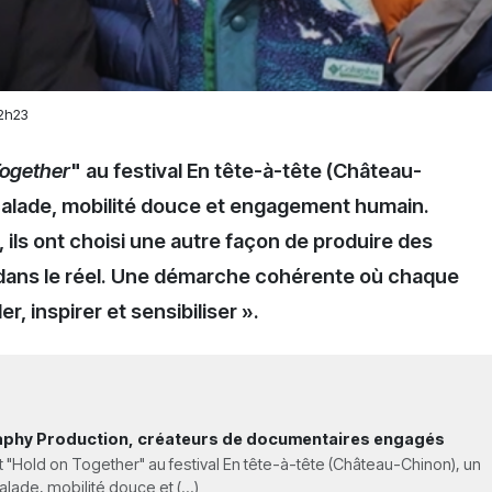
12h23
Together
" au festival En tête-à-tête (Château-
calade, mobilité douce et engagement humain.
ls ont choisi une autre façon de produire des
e dans le réel. Une démarche cohérente où chaque
r, inspirer et sensibiliser ».
phy Production, créateurs de documentaires engagés
"Hold on Together" au festival En tête-à-tête (Château-Chinon), un
ade, mobilité douce et (...)