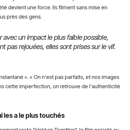
té devient une force. Ils filment sans mise en
plus près des gens.
 avec un impact le plus faible possible,
t pas rejouées, elles sont prises sur le vif.
instantané ». « On n'est pas parfaits, et nos images
ns cette imperfection, on retrouve de l'authenticité
i les a le plus touchés
inement reste "
Hold on Together
", le film projeté au