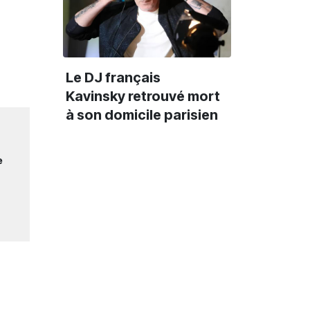
Le DJ français
Kavinsky retrouvé mort
à son domicile parisien
e