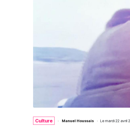
Culture
·
Manuel Houssais
·
Le
mardi 22 avril