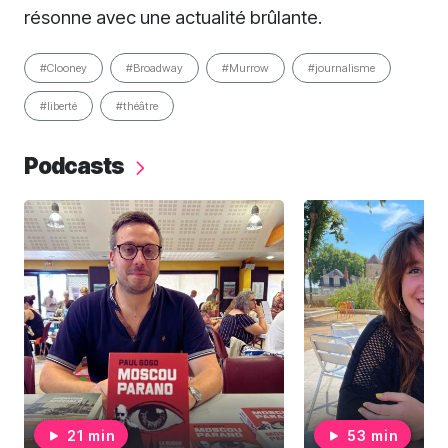
résonne avec une actualité brûlante.
#Clooney
#Broadway
#Murrow
#journalisme
#liberté
#théâtre
Podcasts
21 min
53 min