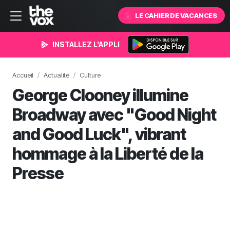
LE CAHIER DE VACANCES
INSTALLEZ L'APPLI
Accueil
Actualité
Culture
George Clooney illumine
Broadway avec "Good Night
and Good Luck", vibrant
hommage à la Liberté de la
Presse