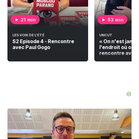
21 min
53 min
LES VOIX DE L'ÉTÉ
UNCUT
S2 Episode 4 - Rencontre
« On n'est jamai
avec Paul Gogo
l'endroit où on do
rencontre avec F