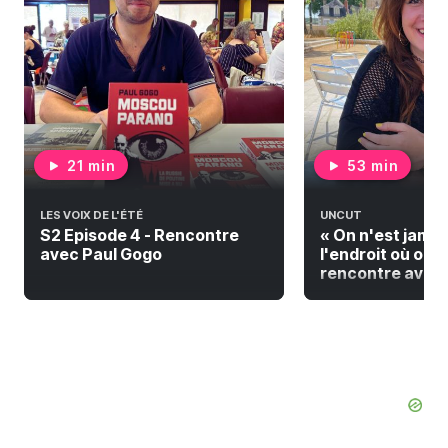
21 min
53 min
LES VOIX DE L'ÉTÉ
UNCUT
S2 Episode 4 - Rencontre
« On n'est jamai
avec Paul Gogo
l'endroit où on do
rencontre avec F