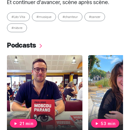
Et continuer d’avancer, scène après scène.
#Léo Vita
#musique
#chanteur
#cancer
#nièvre
Podcasts
21 min
53 min