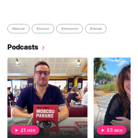
#lecture
#roman
#rencontre
#Venise
Podcasts
21 min
53 min