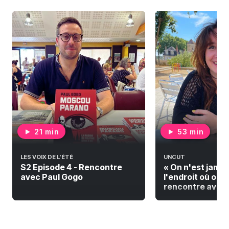
21 min
53 min
LES VOIX DE L'ÉTÉ
UNCUT
S2 Episode 4 - Rencontre
« On n'est jamai
avec Paul Gogo
l'endroit où on do
rencontre avec F