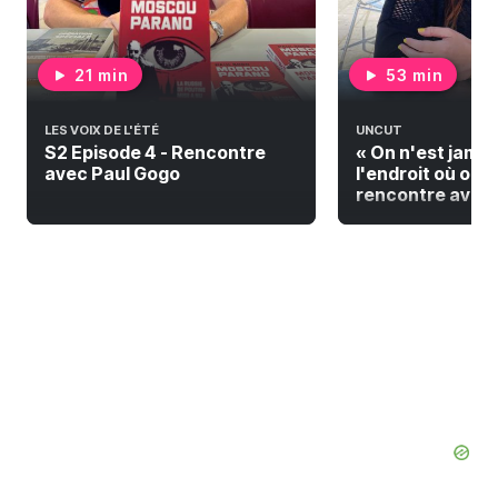
21 min
53 min
LES VOIX DE L'ÉTÉ
UNCUT
S2 Episode 4 - Rencontre
« On n'est jamai
avec Paul Gogo
l'endroit où on do
rencontre avec F