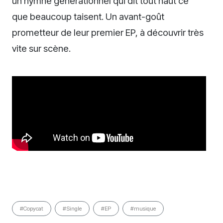
un hymne générationnel qui dit tout haut ce
que beaucoup taisent. Un avant-goût
prometteur de leur premier EP, à découvrir très
vite sur scène.
#Copycat
#Single
#EP
#musique