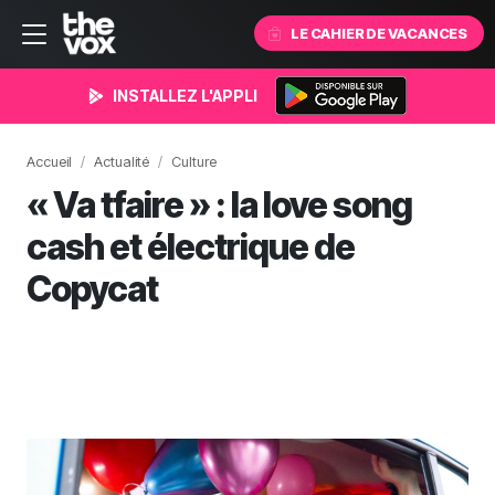
LE CAHIER DE VACANCES
INSTALLEZ L'APPLI
Accueil
Actualité
Culture
« Va tfaire » : la love song
cash et électrique de
Copycat