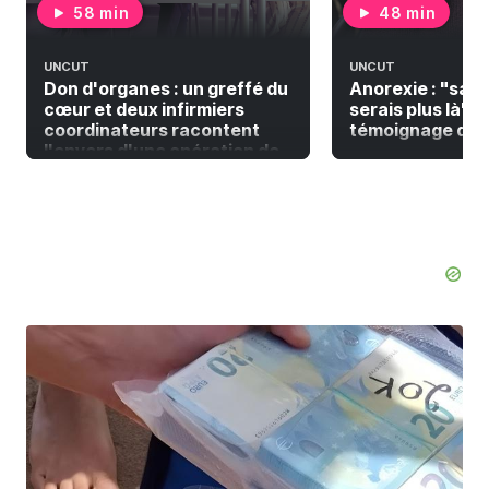
58 min
48 min
UNCUT
UNCUT
Don d'organes : un greffé du
Anorexie : "sans
cœur et deux infirmiers
serais plus là" | 
coordinateurs racontent
témoignage de L
l'envers d'une opération de
greffe