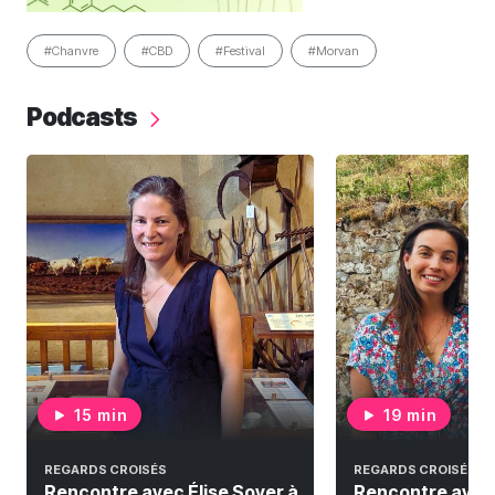
#Chanvre
#CBD
#Festival
#Morvan
Podcasts
15 min
19 min
REGARDS CROISÉS
REGARDS CROISÉS
Rencontre avec Élise Soyer à
Rencontre avec