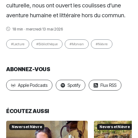
culturelle, nous ont ouvert les coulisses d’une
aventure humaine et littéraire hors du commun.
18 min · mercredi 13 mai 2026
#Lecture
#Bibliothèque
#Morvan
#Nièvre
ABONNEZ-VOUS
Apple Podcasts
Spotify
Flux RSS
ÉCOUTEZ AUSSI
Nevers et Nièvre
Nevers et Nièvre