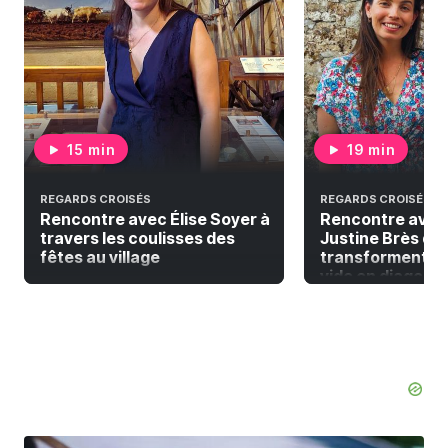
15 min
19 min
REGARDS CROISÉS
REGARDS CROISÉS
Rencontre avec Élise Soyer à
Rencontre avec
travers les coulisses des
Justine Brès qui
fêtes au village
transforment la
vide en diagonal 