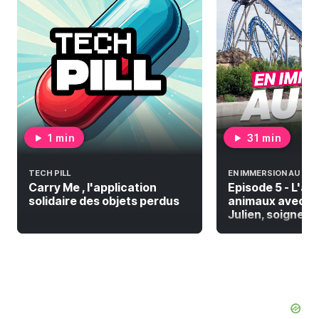
1 min
31 min
TECH PILL
EN IMMERSION AU PAL
Carry Me , l'application
Episode 5 - L'a
solidaire des objets perdus
animaux avec De
Julien, soigneur