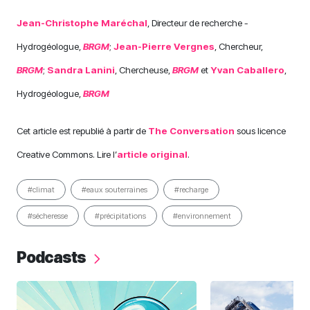
Jean-Christophe Maréchal
, Directeur de recherche -
Hydrogéologue,
BRGM
;
Jean-Pierre Vergnes
, Chercheur,
BRGM
;
Sandra Lanini
, Chercheuse,
BRGM
et
Yvan Caballero
,
Hydrogéologue,
BRGM
Cet article est republié à partir de
The Conversation
sous licence
Creative Commons. Lire l’
article original
.
#climat
#eaux souterraines
#recharge
#sécheresse
#précipitations
#environnement
Podcasts