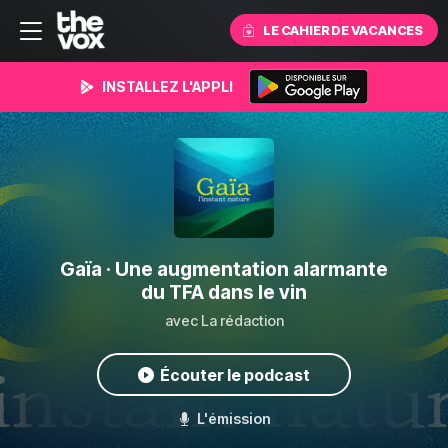
LE CAHIER DE VACANCES
INSTALLEZ L'APPLI
Gaïa
· Une augmentation alarmante
du TFA dans le vin
avec La rédaction
Écouter le podcast
L'émission