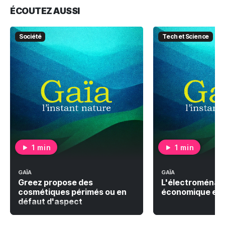
ÉCOUTEZ AUSSI
Société
Tech et Science
1 min
1 min
GAÏA
GAÏA
Greez propose des
L'électroménage
cosmétiques périmés ou en
économique et 
défaut d'aspect