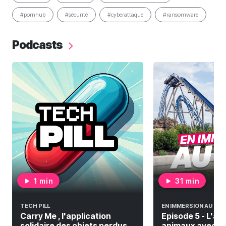
#pornhub
#sécurité
#cyberattaque
#ransomware
Podcasts
1 min
31 min
TECH PILL
EN IMMERSION AU PAL
Carry Me , l'application
Episode 5 - L'a
solidaire des objets perdus
animaux avec De