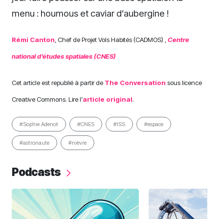
menu : houmous et caviar d’aubergine !
Rémi Canton
, Chef de Projet Vols Habités (CADMOS) ,
Centre
national d’études spatiales (CNES)
Cet article est republié à partir de
The Conversation
sous licence
Creative Commons. Lire l’
article original
.
#Sophie Adenot
#CNES
#ISS
#espace
#astronaute
#nièvre
Podcasts