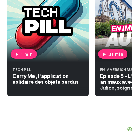
1 min
31 min
TECH PILL
EN IMMERSION AU PAL
Carry Me , l'application
Episode 5 - L'a
solidaire des objets perdus
animaux avec De
Julien, soigneur