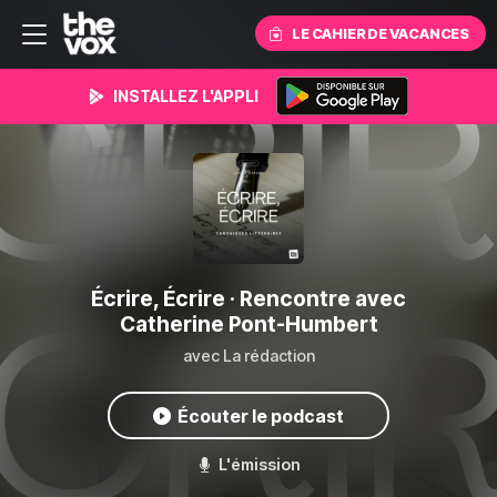
LE CAHIER DE VACANCES
INSTALLEZ L'APPLI
Écrire, Écrire
· Rencontre avec
Catherine Pont-Humbert
avec La rédaction
Écouter le podcast
L'émission