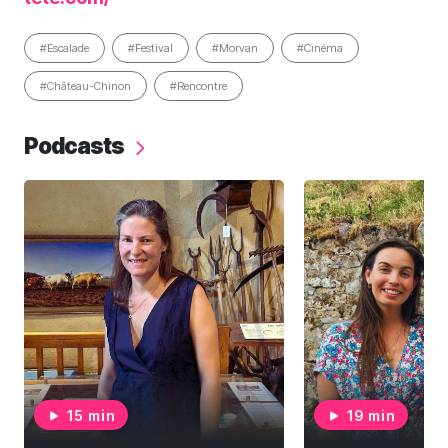
#Escalade
#Festival
#Morvan
#Cinéma
#Château-Chinon
#Rencontre
Podcasts
15 min
19 min