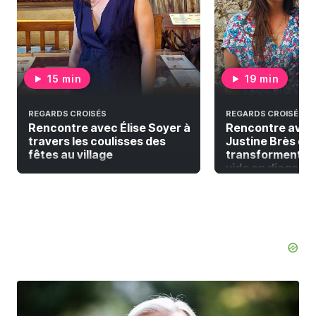
15 min
19 min
REGARDS CROISÉS
REGARDS CROISÉS
Rencontre avec Élise Soyer à
Rencontre avec
travers les coulisses des
Justine Brès qui
fêtes au village
transforment la
vide en diagonal 