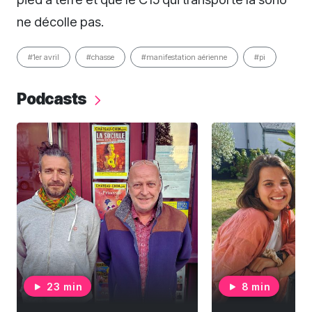
ne décolle pas.
#1er avril
#chasse
#manifestation aérienne
#pi
Podcasts
23 min
8 min