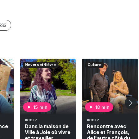
 RSS
Nevers et Nièvre
Culture
15 min
18 min
#CDLP
#CDLP
nce
Dans la maison de
Rencontre avec
Ville à Joie où vivre
Alice et François,
c
et travailler
de l'autre côté du