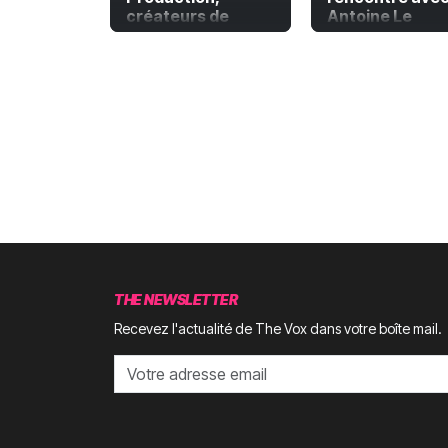
créateurs de
Antoine Le
documentaires
Menestrel
engagés
THE NEWSLETTER
Recevez l'actualité de The Vox dans votre boîte mail.