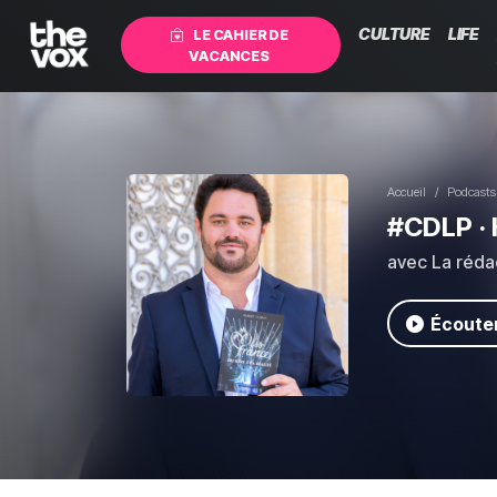
CULTURE
LIFE
LE CAHIER DE
VACANCES
Accueil
Podcasts
#CDLP
· 
avec La réda
Écouter