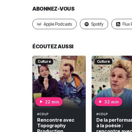
ABONNEZ-VOUS
Apple Podcasts
Spotify
Flux
ÉCOUTEZ AUSSI
Culture
Culture
22 min
32 min
#CDLP
#CDLP
Rencontre avec
De la performa
Topography
à la poésie :
Production,
rencontre ave