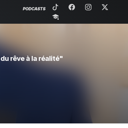
PODCASTS
du rêve à la réalité"