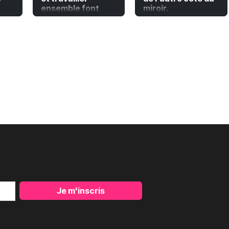
ensemble font
miroir.
paire
Je m'inscris