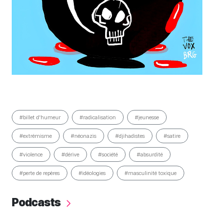
#billet d'humeur
#radicalisation
#jeunesse
#extrémisme
#néonazis
#djihadistes
#satire
#violence
#dérive
#société
#absurdité
#perte de repères
#idéologies
#masculinité toxique
Podcasts