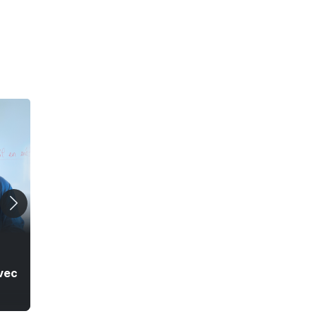
51 min
39 min
#CDLP
ITINÉRAIRE BIS
Rhita Wirth : entre
Association
vec
justice et humanité
LGBTQIA+ 58 : des
permanences « où
les gens se sentent
en sécurité pour