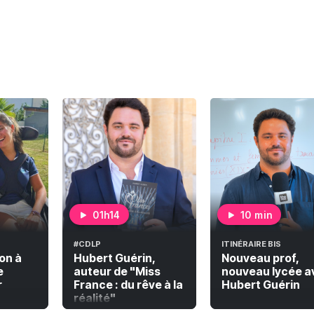
01h14
10 min
#CDLP
ITINÉRAIRE BIS
on à
Hubert Guérin,
Nouveau prof,
e
auteur de "Miss
nouveau lycée a
r
France : du rêve à la
Hubert Guérin
réalité"