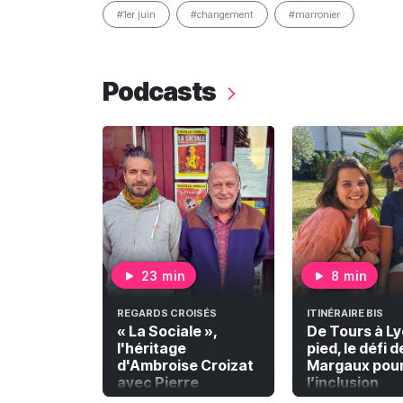
#1er juin
#changement
#marronier
Podcasts
23 min
8 min
REGARDS CROISÉS
ITINÉRAIRE BIS
« La Sociale »,
De Tours à Ly
l'héritage
pied, le défi d
d'Ambroise Croizat
Margaux pou
avec Pierre
l’inclusion
Caillaud-Croizat et