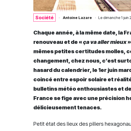
Société
·
Antoine Lazare
·
Le
dimanche 1 juin 
Chaque année, à la même date, la Fr
renouveau et de «
ça va aller mieux
»
mêmes petites certitudes molles, ce
changement, chez nous, c’est surto
hasard du calendrier, le 1er juin mar
coincé entre espoir solaire et réalit
bulletins météo enthousiastes et de
France se fige avec une précision h
délicieusement tenaces.
Petit état des lieux des piliers hexagonau