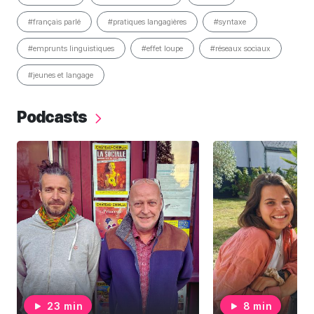
#français parlé
#pratiques langagières
#syntaxe
#emprunts linguistiques
#effet loupe
#réseaux sociaux
#jeunes et langage
Podcasts
23 min
8 min