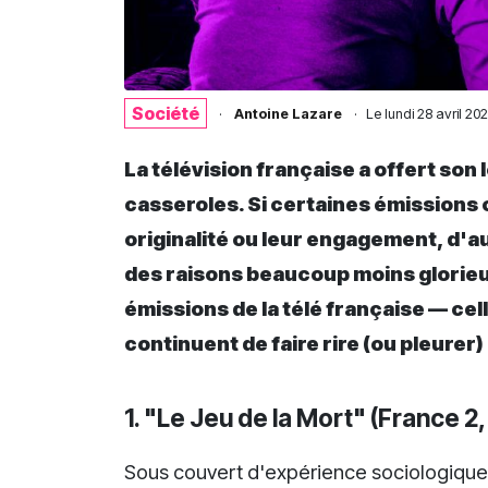
Société
·
Antoine Lazare
·
Le
lundi 28 avril 2
La télévision française a offert son
casseroles. Si certaines émissions 
originalité ou leur engagement, d'a
des raisons beaucoup moins glorieuse
émissions de la télé française — cell
continuent de faire rire (ou pleure
1. "Le Jeu de la Mort" (France 2
Sous couvert d'expérience sociologique, 