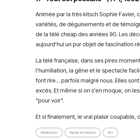
Animée par la très kitsch Sophie Favier,
variétés, de déguisements et de témoig
de la télé cheap des années 90. Les déc
aujourd’hui un pur objet de fascination r
La télé française, dans ses pires momen
l’humiliation, la gêne et le spectacle faci
font rire… parfois malgré nous. Elles son
excès. Et même si on s’en moque, on les
"pour voir".
Et si finalement, le vrai plaisir coupable, c
#télévision
#pires émissions
#tv