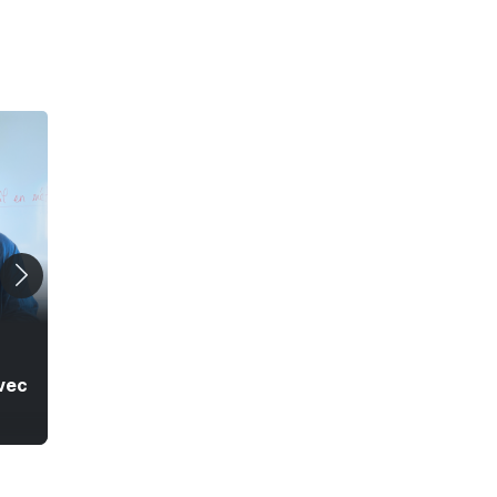
51 min
39 min
#CDLP
ITINÉRAIRE BIS
Rhita Wirth : entre
Association
vec
justice et humanité
LGBTQIA+ 58 : des
permanences « où
les gens se sentent
en sécurité pour
pouvoir se
retrouver »