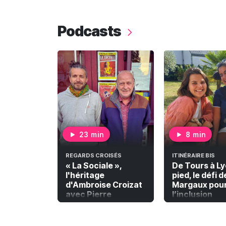
Podcasts
23 min
8 min
REGARDS CROISÉS
ITINÉRAIRE BIS
« La Sociale »,
De Tours à Ly
l'héritage
pied, le défi d
d'Ambroise Croizat
Margaux pou
avec Pierre
l’inclusion
Caillaud-Croizat et
Wilfried Gay