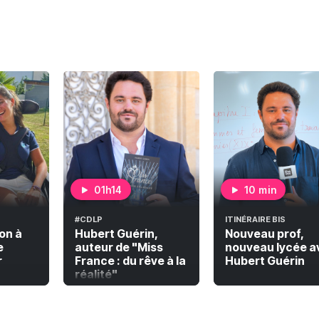
01h14
10 min
#CDLP
ITINÉRAIRE BIS
on à
Hubert Guérin,
Nouveau prof,
e
auteur de "Miss
nouveau lycée a
r
France : du rêve à la
Hubert Guérin
réalité"