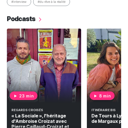
#interview
#du rêve à la réalité
Podcasts
23 min
8 min
REGARDS CROISÉS
ITINÉRAIRE BIS
« La Sociale », l'héritage
De Tours à Lyon à
d'Ambroise Croizat avec
de Margaux pour 
Pierre Caillaud-Croizat et