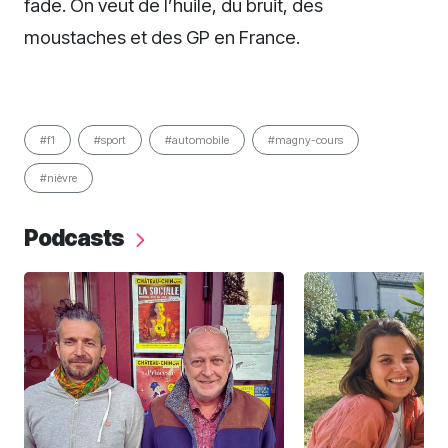
fade. On veut de l’huile, du bruit, des
moustaches et des GP en France.
#f1
#sport
#automobile
#magny-cours
#nièvre
Podcasts