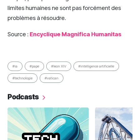
limites humaines ne sont pas forcément des
problèmes à résoudre.
Source :
Encyclique Magnifica Humanitas
#ia
#pape
#leon XIV
#intelligence artificielle
#technologie
#vatican
Podcasts