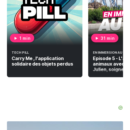
1 min
31 min
TECH PILL
EN IMMERSION AU PAL
Carry Me , l'application
Episode 5 - L'a
solidaire des objets perdus
animaux avec De
Julien, soigneur