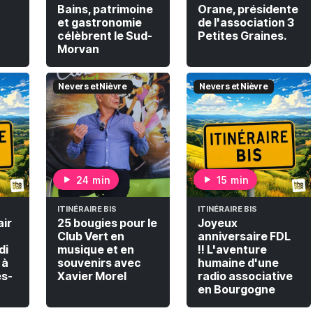
Bains, patrimoine
Orane, présidente
et gastronomie
de l'association 3
célèbrent le Sud-
Petites Graines.
Morvan
Nevers et Nièvre
Nevers et Nièvre
24 min
15 min
ITINÉRAIRE BIS
ITINÉRAIRE BIS
air
25 bougies pour le
Joyeux
Club Vert en
anniversaire FDL
di
musique et en
!! L'aventure
 à
souvenirs avec
humaine d'une
es-
Xavier Morel
radio associative
en Bourgogne