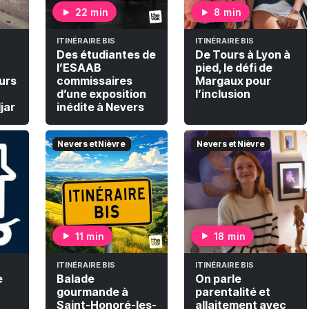
22 min
8 min
ITINÉRAIRE BIS
ITINÉRAIRE BIS
Des étudiantes de
De Tours à Lyon à
l’ESAAB
pied, le défi de
urs
commissaires
Margaux pour
d’une exposition
l’inclusion
jar
inédite à Nevers
Nevers et Nièvre
Nevers et Nièvre
11 min
18 min
ITINÉRAIRE BIS
ITINÉRAIRE BIS
e
Balade
On parle
gourmande à
parentalité et
Saint-Honoré-les-
allaitement avec