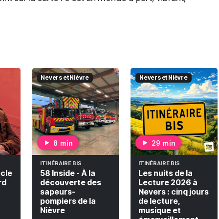
Nevers et Nièvre
Nevers et Nièvre
8 min
29 min
ITINÉRAIRE BIS
ITINÉRAIRE BIS
ècle
58 Inside - À la
Les nuits de la
rd
découverte des
Lecture 2026 à
sapeurs-
Nevers : cinq jours
pompiers de la
de lecture,
Nièvre
musique et