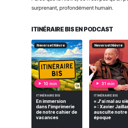
surprenant, profondément humain.
ITINÉRAIRE BIS EN PODCAST
Nevers et Nièvre
Nevers et Nièvre
10 min
31 min
ITINÉRAIRE BIS
ITINÉRAIRE BIS
En immersion
« J'ai mal au si
dans l'imprimerie
» : Xavier Jailla
de notre cahier de
ausculte notre
vacances
époque