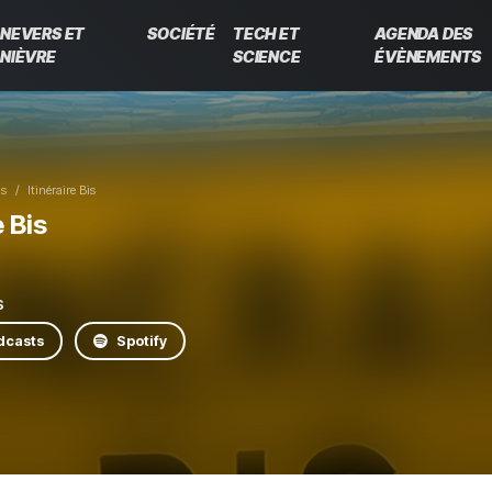
NEVERS ET
SOCIÉTÉ
TECH ET
AGENDA DES
NIÈVRE
SCIENCE
ÉVÈNEMENTS
ns
Itinéraire Bis
e Bis
S
dcasts
Spotify