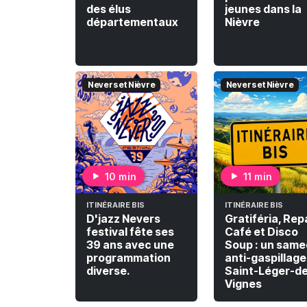
des élus
jeunes dans la
départementaux
Nièvre
Nevers et Nièvre
Nevers et Nièvre
10 min
11 min
ITINÉRAIRE BIS
ITINÉRAIRE BIS
D'jazz Nevers
Gratiféria, Rep
festival fête ses
Café et Disco
39 ans avec une
Soup : un same
programmation
anti-gaspillage
diverse.
Saint-Léger-d
Vignes