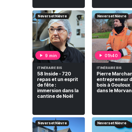
Nevers et Nièvre
Nevers et Nièvre
9 min
01h40
ITINÉRAIRE BIS
ITINÉRAIRE BIS
58 Inside - 720
Pierre Marchan
repas et un esprit
entrepreneur 
de fête :
bois à Gouloux
immersion dans la
dans le Morvan
cantine de Noël
Nevers et Nièvre
Nevers et Nièvre