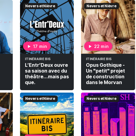
Nevers et Nièvre
Nevers et Nièvre
17 min
22 min
ITINÉRAIRE BIS
ITINÉRAIRE BIS
L’Entr’Deux ouvre
Opus Gothique -
sa saison avec du
Un "petit" projet
théâtre...mais pas
de construction
que.
dans le Morvan
Nevers et Nièvre
Nevers et Nièvre