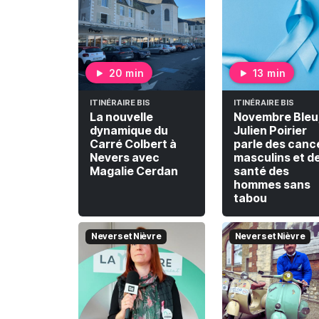
20 min
13 min
ITINÉRAIRE BIS
ITINÉRAIRE BIS
La nouvelle
Novembre Bleu
dynamique du
Julien Poirier
Carré Colbert à
parle des canc
Nevers avec
masculins et de
Magalie Cerdan
santé des
hommes sans
tabou
Nevers et Nièvre
Nevers et Nièvre