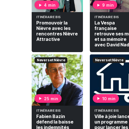
4 min
9 min
ITINÉRAIRE BIS
ITINÉRAIRE BIS
Promouvoir la
La Vespa
Nièvre avec les
française
rencontres Nièvre
retrouve ses m
Attractive
et sa mémoire
avec David Nad
Nevers et Nièvre
Nevers et Nièvre
25 min
10 min
ITINÉRAIRE BIS
ITINÉRAIRE BIS
Fabien Bazin
Ville à joie lanc
défend la baisse
un programme
les indemnités
pour lancer les