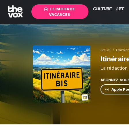
CULTURE
LIFE
LE CAHIER DE
VACANCES
Accueil
Émissio
Itinérair
La rédaction
ABONNEZ-VOU
Apple Po