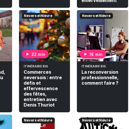
émerveillement
Nevers et Nièvre
Nevers et Nièvre
22 min
16 min
ITINÉRAIRE BIS
ITINÉRAIRE BIS
d,
Commerces
La reconversion
du
neversois : entre
professionnelle,
défis et
comment faire ?
effervescence
des fêtes,
entretien avec
Denis Thuriot
Nevers et Nièvre
Nevers et Nièvre