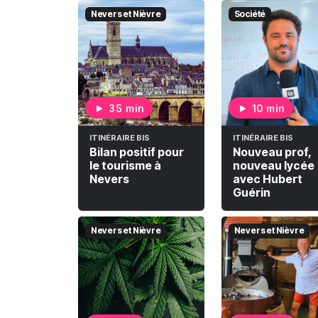
Nevers et Nièvre
Société
35 min
10 min
ITINÉRAIRE BIS
ITINÉRAIRE BIS
Bilan positif pour
Nouveau prof,
le tourisme à
nouveau lycée
Nevers
avec Hubert
Guérin
Nevers et Nièvre
Nevers et Nièvre