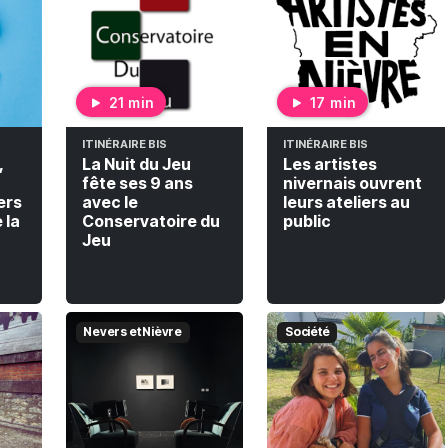
21 min
17 min
ITINÉRAIRE BIS
ITINÉRAIRE BIS
,
La Nuit du Jeu
Les artistes
fête ses 9 ans
nivernais ouvrent
ers
avec le
leurs ateliers au
 la
Conservatoire du
public
Jeu
Nevers et Nièvre
Société