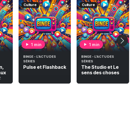
Culture
Culture
1 min
1 min
BINGE - L'ACTU DES
BINGE - L'ACTU DES
SÉRIES
SÉRIES
n,
Pulse et Flashback
The Studio et Le
aux
sens des choses
: