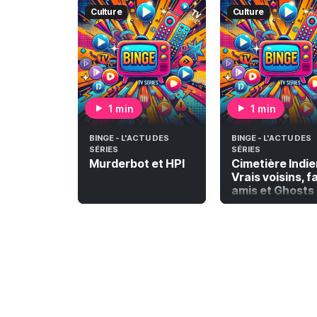
Culture
Culture
1 min
1 min
BINGE - L'ACTU DES
BINGE - L'ACTU DES
SÉRIES
SÉRIES
Murderbot et HPI
Cimetière Indie
Vrais voisins, f
amis et Ghosts 
Fantômes en
héritage