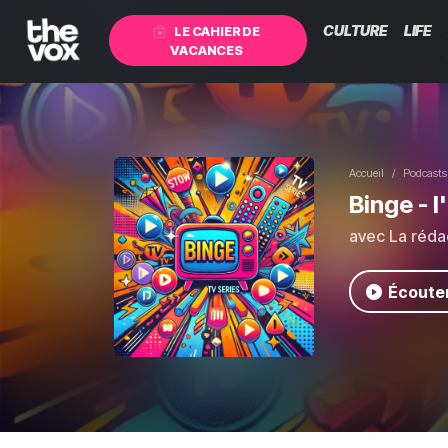
CULTURE
LIFE
LE CAHIER DE
VACANCES
Accueil
Podcasts
Binge - l
avec La réda
Écouter