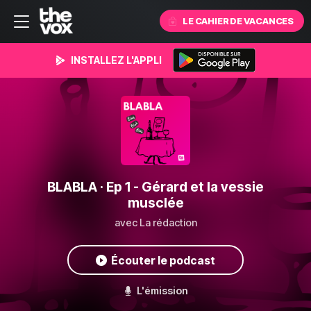
LE CAHIER DE VACANCES
INSTALLEZ L'APPLI
BLABLA
· Ep 1 - Gérard et la vessie
musclée
avec La rédaction
Écouter le podcast
L'émission