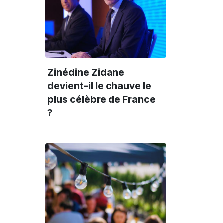
Zinédine Zidane
devient-il le chauve le
plus célèbre de France
?
Nevers et Nièvre
Nevers et Nièvre
N