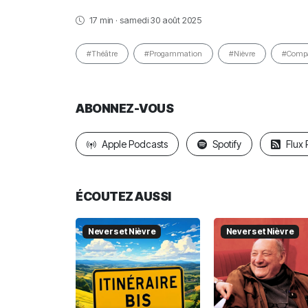
17 min · samedi 30 août 2025
#Théâtre
#Progammation
#Nièvre
#Comp
ABONNEZ-VOUS
Apple Podcasts
Spotify
Flux
ÉCOUTEZ AUSSI
Nevers et Nièvre
Nevers et Nièvre