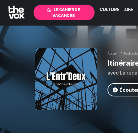
CULTURE
LIFE
LE CAHIER DE
VACANCES
Accueil
Podcasts
Itinérair
avec La réda
Écouter