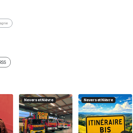
agnie
 RSS
Nevers et Nièvre
Nevers et Nièvre