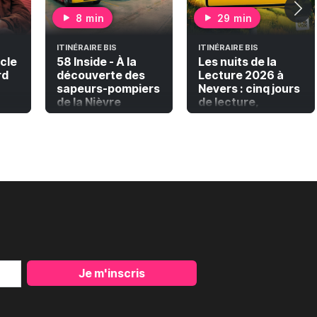
8 min
29 min
ITINÉRAIRE BIS
ITINÉRAIRE BIS
ècle
58 Inside - À la
Les nuits de la
rd
découverte des
Lecture 2026 à
sapeurs-pompiers
Nevers : cinq jours
de la Nièvre
de lecture,
musique et
émerveillement
Je m'inscris