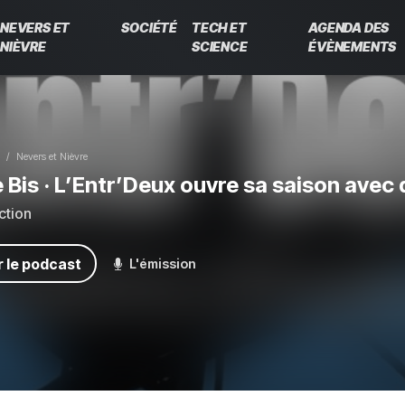
NEVERS ET
SOCIÉTÉ
TECH ET
AGENDA DES
NIÈVRE
SCIENCE
ÉVÈNEMENTS
Nevers et Nièvre
e Bis
· L’Entr’Deux ouvre sa saison avec 
ction
 le podcast
L'émission