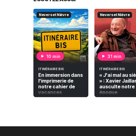
Nevers et Nièvre
Nevers et Nièvre
10 min
31 min
ITINÉRAIRE BIS
ITINÉRAIRE BIS
En immersion dans
« J'ai mal au si
l'imprimerie de
» : Xavier Jailla
notre cahier de
ausculte notre
vacances
époque