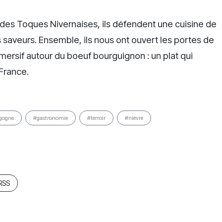
des Toques Nivernaises, ils défendent une cuisine de
 saveurs. Ensemble, ils nous ont ouvert les portes de
mmersif autour du boeuf bourguignon : un plat qui
 France.
gogne
#gastronomie
#terroir
#nièvre
 RSS