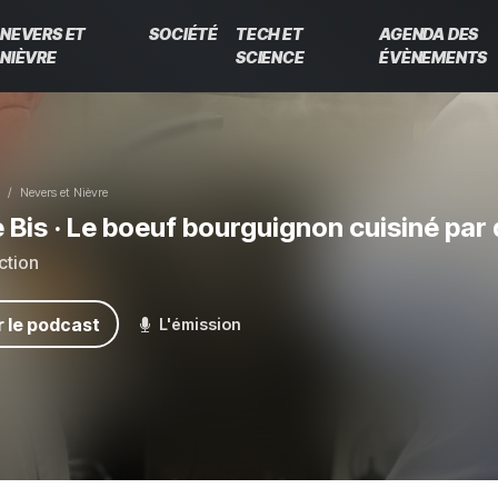
NEVERS ET
SOCIÉTÉ
TECH ET
AGENDA DES
NIÈVRE
SCIENCE
ÉVÈNEMENTS
Nevers et Nièvre
e Bis
· Le boeuf bourguignon cuisiné par
ction
 le podcast
L'émission