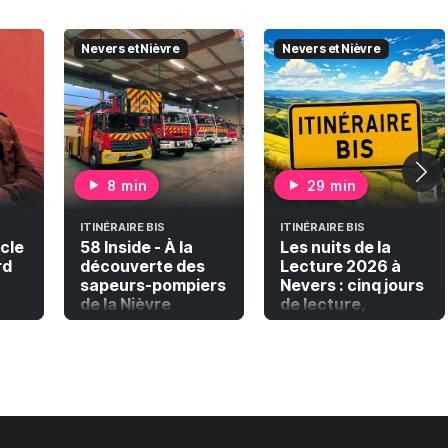
Nevers et Nièvre
Nevers et Nièvre
8 min
29 min
ITINÉRAIRE BIS
ITINÉRAIRE BIS
ècle
58 Inside - À la
Les nuits de la
rd
découverte des
Lecture 2026 à
sapeurs-pompiers
Nevers : cinq jours
de la Nièvre
de lecture,
musique et
émerveillement