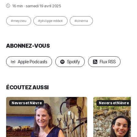
16 min · samedi 19 avril 2025
#meyzieu
#philippe rebbot
#cinéma
ABONNEZ-VOUS
Apple Podcasts
Spotify
Flux RSS
ÉCOUTEZ AUSSI
Nevers et Nièvre
Nevers et Nièvre