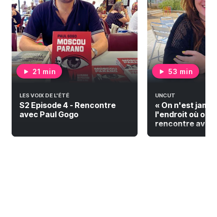
21 min
53 min
LES VOIX DE L'ÉTÉ
UNCUT
S2 Episode 4 - Rencontre
« On n'est jamai
avec Paul Gogo
l'endroit où on do
rencontre avec F