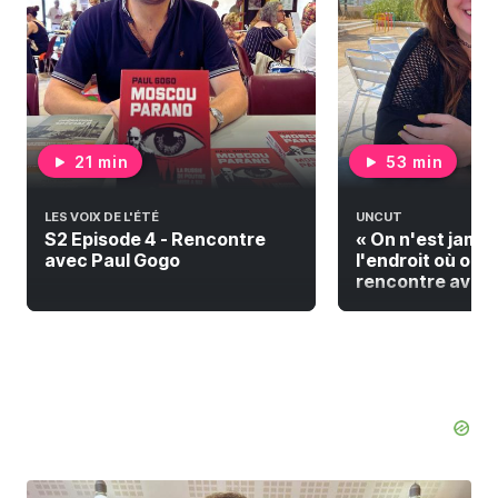
21 min
53 min
LES VOIX DE L'ÉTÉ
UNCUT
S2 Episode 4 - Rencontre
« On n'est jamai
avec Paul Gogo
l'endroit où on do
rencontre avec F