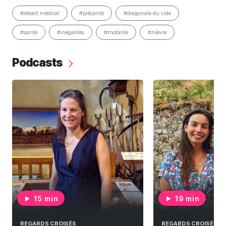
#désert médical
#précarité
#diagonale du vide
#santé
#inégalités
#mobilité
#nièvre
Podcasts
15 min
19 min
REGARDS CROISÉS
REGARDS CROISÉS