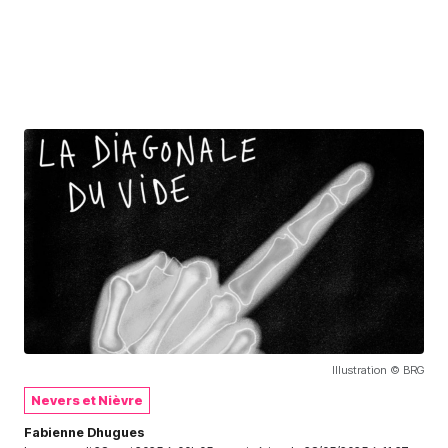
Illustration © BRG
Nevers et Nièvre
Fabienne Dhugues