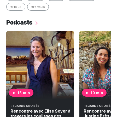
#Pro D2
#Parcours
Podcasts
15 min
19 min
REGARDS CROISÉS
REGARDS CROISÉS
Rencontre avec Élise Soyer à
Rencontre avec
travers les coulisses des
Justine Brès qui