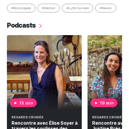
#Municipales
#Election
#Lutte Ouvrière
#Nevers
Podcasts
15 min
19 min
REGARDS CROISÉS
REGARDS CROISÉS
Rencontre avec Élise Soyer à
Rencontre avec
travers les coulisses des
Justine Brès qui