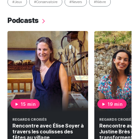
#Jeux
#Conservatoire
#Nevers
#Nièvre
Podcasts
15 min
19 min
REGARDS CROISÉS
REGARDS CROISÉS
Rencontre avec Élise Soyer à
Rencontre avec
travers les coulisses des
Justine Brès qui
fêtes au village
transforment la